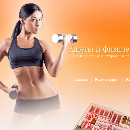
Диеты и физиче
Только полезные и натуральные сп
Главная
Комментарии
К