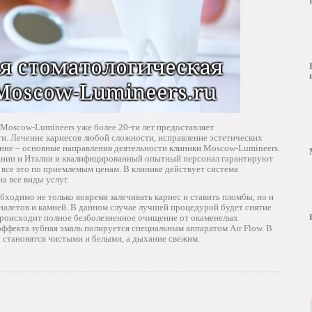
Moscow-Lumineers уже более 20-ти лет предоставляет
ги. Лечение кариесов любой сложности, исправление эстетических
ание – основные направления деятельности клиники Moscow-Lumineers.
ании и Италии и квалифицированный опытный персонал гарантируют
 все это по приемлемым ценам. В клинике действует система
а все виды услуг.
бходимо не только вовремя залечивать кариес и ставить пломбы, но и
налетов и камней. В данном случае лучшей процедурой будет снятие
 происходит полное безболезненное очищение от окаменелых
ффекта зубная эмаль полируется специальным аппаратом Air Flow. В
 становятся чистыми и белыми, а дыхание свежим.