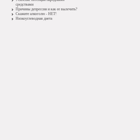
средствами
Причины депрессии и как ее вылечить?
Скажите алкоголю - НЕТ!
Низкоуглеводная диета