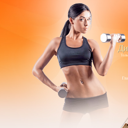
Ди
Толь
Гла