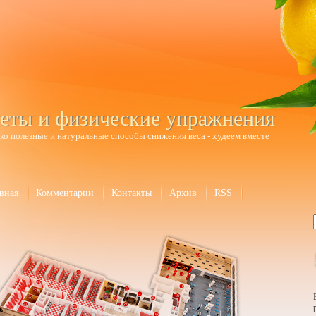
еты и физические упражнения
ко полезные и натуральные способы снижения веса - худеем вместе
вная
Комментарии
Контакты
Архив
RSS