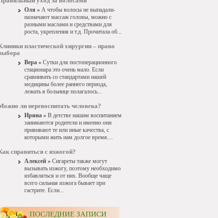
Правильный уход за волосами
Оля »
А чтобы волосы не выпадали-
назначают массаж головы, можно с
разными маслами и средствами для
роста, укрепления и т.д. Прочитала об...
Клиники пластической хирургии – право
выбора
Вера »
Сутки для постоперационного
стационара это очень мало. Если
сравнивать со стандартами нашей
медицины более раннего периода,
лежать в больнице полагалось...
Можно ли перевоспитать человека?
Ирина »
В детстве нашим воспитанием
занимаются родители и именно они
прививают те или иные качества, с
которыми жить нам долгое время....
Как справиться с изжогой?
Алексей »
Сигареты также могут
вызывать изжогу, поэтому необходимо
избавляться и от них. Вообще чаще
всего сильная изжога бывает при
гастрите. Если...
ПОСЛЕДНИЕ ЗАПИСИ