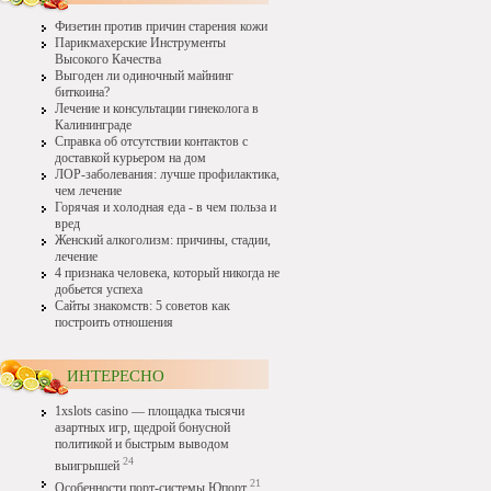
Физетин против причин старения кожи
Парикмахерские Инструменты
Высокого Качества
Выгоден ли одиночный майнинг
биткоина?
Лечение и консультации гинеколога в
Калининграде
Справка об отсутствии контактов с
доставкой курьером на дом
ЛОР-заболевания: лучше профилактика,
чем лечение
Горячая и холодная еда - в чем польза и
вред
Женский алкоголизм: причины, стадии,
лечение
4 признака человека, который никогда не
добьется успеха
Сайты знакомств: 5 советов как
построить отношения
ИНТЕРЕСНО
1xslots casino — площадка тысячи
азартных игр, щедрой бонусной
политикой и быстрым выводом
24
выигрышей
21
Особенности порт-системы Юпорт