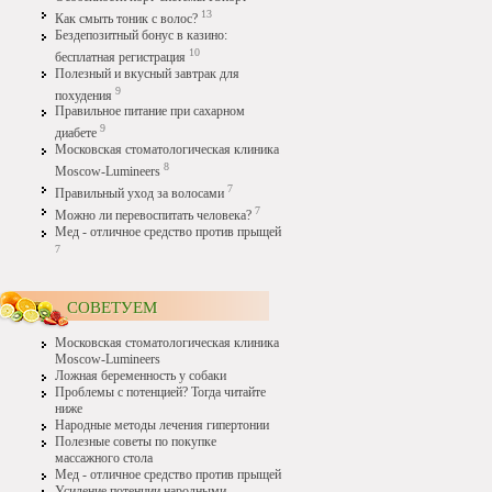
13
Как смыть тоник с волос?
Бездепозитный бонус в казино:
10
бесплатная регистрация
Полезный и вкусный завтрак для
9
похудения
Правильное питание при сахарном
9
диабете
Московская стоматологическая клиника
8
Moscow-Lumineers
7
Правильный уход за волосами
7
Можно ли перевоспитать человека?
Мед - отличное средство против прыщей
7
СОВЕТУЕМ
Московская стоматологическая клиника
Moscow-Lumineers
Ложная беременность у собаки
Проблемы с потенцией? Тогда читайте
ниже
Народные методы лечения гипертонии
Полезные советы по покупке
массажного стола
Мед - отличное средство против прыщей
Усиление потенции народными