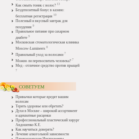
13
Как смыть тоник с волос?
Бездепозитный бонус в казино:
10
бесплатная регистрация
Полезный и вкусный завтрак для
9
похудения
Правильное питание при сахарном
9
диабете
Московская стоматологическая клиника
8
Moscow-Lumineers
7
Правильный уход за волосами
7
Можно ли перевоспитать человека?
Мед - отличное средство против прыщей
7
СОВЕТУЕМ
Привычки которые вредят вашим
волосам
Терять здоровье или обретать?
Духи в Москве – широкий ассортимент
и адекватные расценки
Профессиональный пластический хирург
Авдошенко К.Е.
Как научиться доверять?
Лечение алкогольной зависимости
Парикмахерские Инструменты