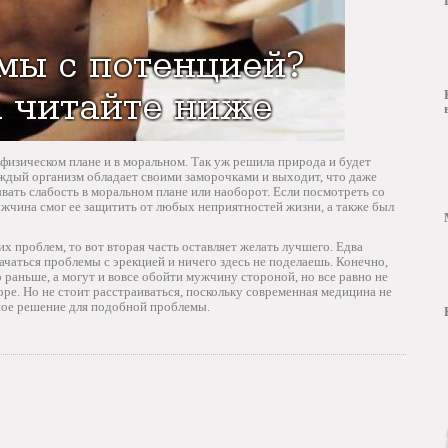
физическом плане и в моральном. Так уж решила природа и будет
каждый организм обладает своими заморочками и выходит, что даже
ать слабость в моральном плане или наоборот. Если посмотреть со
ужчина смог ее защитить от любых неприятностей жизни, а также был
х проблем, то вот вторая часть оставляет желать лучшего. Едва
начаться проблемы с эрекцией и ничего здесь не поделаешь. Конечно,
раньше, а могут и вовсе обойти мужчину стороной, но все равно не
оре. Но не стоит расстраиваться, поскольку современная медицина не
ьное решение для подобной проблемы.