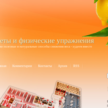
еты и физические упражнения
ко полезные и натуральные способы снижения веса - худеем вместе
вная
Комментарии
Контакты
Архив
RSS