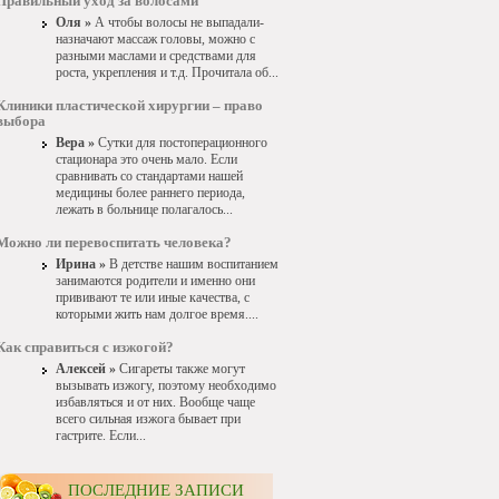
Правильный уход за волосами
Оля »
А чтобы волосы не выпадали-
назначают массаж головы, можно с
разными маслами и средствами для
роста, укрепления и т.д. Прочитала об...
Клиники пластической хирургии – право
выбора
Вера »
Сутки для постоперационного
стационара это очень мало. Если
сравнивать со стандартами нашей
медицины более раннего периода,
лежать в больнице полагалось...
Можно ли перевоспитать человека?
Ирина »
В детстве нашим воспитанием
занимаются родители и именно они
прививают те или иные качества, с
которыми жить нам долгое время....
Как справиться с изжогой?
Алексей »
Сигареты также могут
вызывать изжогу, поэтому необходимо
избавляться и от них. Вообще чаще
всего сильная изжога бывает при
гастрите. Если...
ПОСЛЕДНИЕ ЗАПИСИ