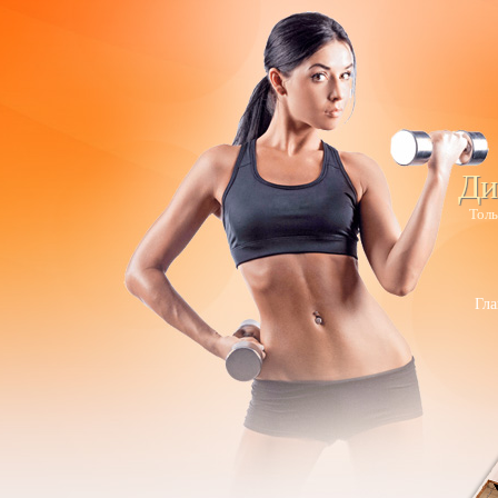
Ди
Толь
Гла