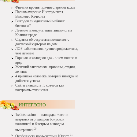
Физетин против причин старения кожи
Парикмахерские Инструменты
Высокого Качества
Выгоден ли одиночный майнинг
биткоина?
Лечение и консультации гинеколога в
Калининграде
Справка об отсутствии контактов с
доставкой курьером на дом
ЛОР-заболевания: лучше профилактика,
чем лечение
Горячая и холодная еда - в чем польза и
вред
Женский алкоголизм: причины, стадии,
лечение
4 признака человека, который никогда не
добьется успеха
Сайты знакомств: 5 советов как
построить отношения
ИНТЕРЕСНО
1xslots casino — площадка тысячи
азартных игр, щедрой бонусной
политикой и быстрым выводом
24
выигрышей
21
Особенности порт-системы Юпорт