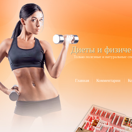
Диеты и физиче
Только полезные и натуральные сп
Главная
Комментарии
К