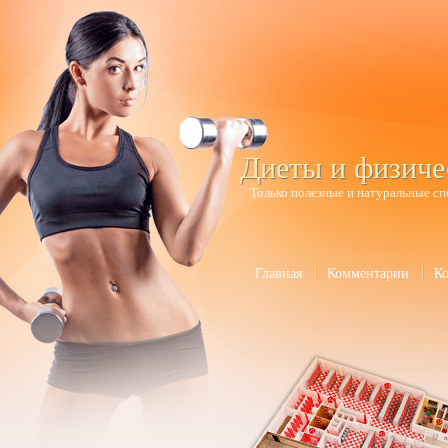
Диеты и физиче
Только полезные и натуральные сп
Главная
Комментарии
К