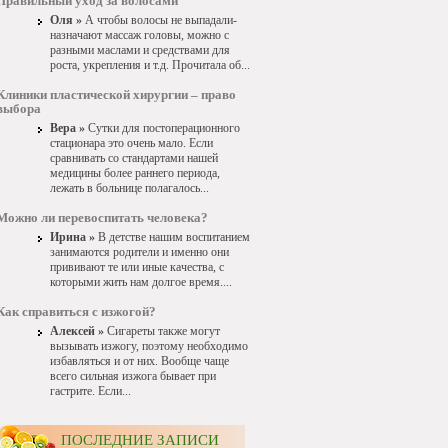
Правильный уход за волосами
Оля »
А чтобы волосы не выпадали-
назначают массаж головы, можно с
разными маслами и средствами для
роста, укрепления и т.д. Прочитала об...
Клиники пластической хирургии – право
выбора
Вера »
Сутки для постоперационного
стационара это очень мало. Если
сравнивать со стандартами нашей
медицины более раннего периода,
лежать в больнице полагалось...
Можно ли перевоспитать человека?
Ирина »
В детстве нашим воспитанием
занимаются родители и именно они
прививают те или иные качества, с
которыми жить нам долгое время....
Как справиться с изжогой?
Алексей »
Сигареты также могут
вызывать изжогу, поэтому необходимо
избавляться и от них. Вообще чаще
всего сильная изжога бывает при
гастрите. Если...
ПОСЛЕДНИЕ ЗАПИСИ