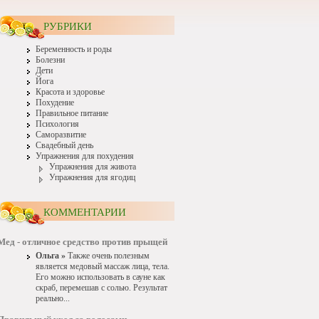
РУБРИКИ
Беременность и роды
Болезни
Дети
Йога
Красота и здоровье
Похудение
Правильное питание
Психология
Саморазвитие
Свадебный день
Упражнения для похудения
Упражнения для живота
Упражнения для ягодиц
КОММЕНТАРИИ
Мед - отличное средство против прыщей
Ольга »
Также очень полезным
является медовый массаж лица, тела.
Его можно использовать в сауне как
скраб, перемешав с солью. Результат
реально...