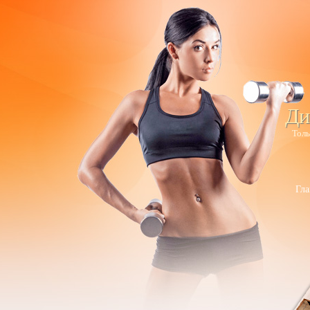
Ди
Толь
Гла