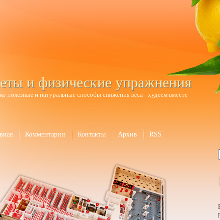
еты и физические упражнения
ко полезные и натуральные способы снижения веса - худеем вместе
вная
Комментарии
Контакты
Архив
RSS