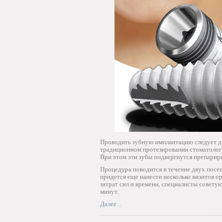
Проводить зубную имплантацию следует д
традиционном протезировании стоматологу
При этом эти зубы подвергнутся препариро
Процедура поводится в течение двух посещ
придется еще нанести несколько визитов 
затрат сил и времени, специалисты совету
минут.
Далее...