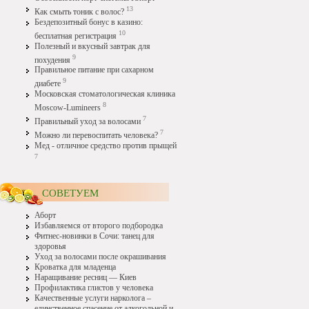
13
Как смыть тоник с волос?
Бездепозитный бонус в казино:
10
бесплатная регистрация
Полезный и вкусный завтрак для
9
похудения
Правильное питание при сахарном
9
диабете
Московская стоматологическая клиника
8
Moscow-Lumineers
7
Правильный уход за волосами
7
Можно ли перевоспитать человека?
Мед - отличное средство против прыщей
7
СОВЕТУЕМ
Аборт
Избавляемся от второго подбородка
Фитнес-новинки в Сочи: танец для
здоровья
Уход за волосами после окрашивания
Кроватка для младенца
Наращивание ресниц — Киев
Профилактика глистов у человека
Качественные услуги нарколога –
единственное спасение от алкогольной и