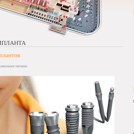
МПЛАНТА
плантов
равильное питание