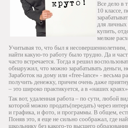
Все дело в 
10 классе, п
зарабатыват
для личных
купить, отд
мелкие расх
Учитывая то, что был я несовершеннолетним,
найти какую-то работу было трудно. Да и част
часто встречается. Тогда я решил воспользова
обнаружил, что можно зарабатывать деньги, н
Заработок на дому или «free-lance» - весьма 
получить денежку, причем очень даже приятн
– это широко практикуется, а в «наших краях»
Так вот, удаленная работа – по сути, любой ви
которой можно продать(передать) через интерне
и графика, и фото, и программы. В общем, есть
Поняв это, я еще не сильно соображал, где най
школьнику без какого-то высшего образовани