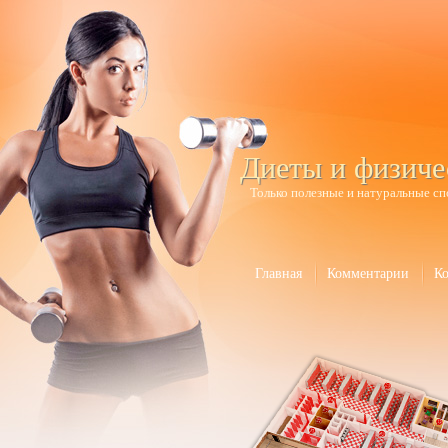
Диеты и физиче
Только полезные и натуральные сп
Главная
Комментарии
К