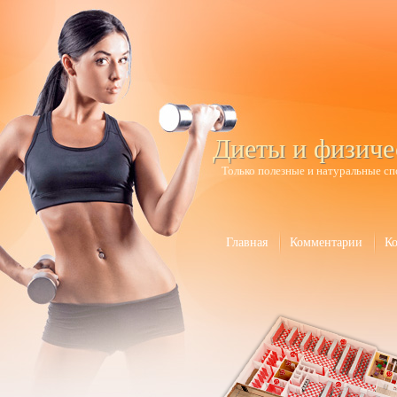
Диеты и физиче
Только полезные и натуральные сп
Главная
Комментарии
К