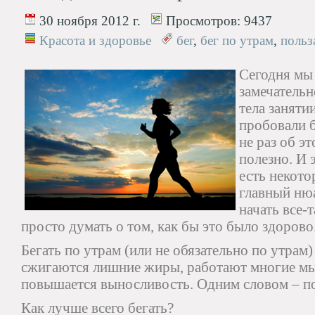
30 ноября 2012 г.
Просмотров:
9437
Красота и здоровье
бег
,
бег по утрам
,
польз
Сегодня мы
замечательн
тела заняти
пробовали б
не раз об эт
полезно. И 
есть некот
главный нюа
начать все-т
просто думать о том, как бы это было здорово
Бегать по утрам (или не обязательно по утрам)
сжигаются лишние жиры, работают многие мы
повышается выносливость. Одним словом – по
Как лучше всего бегать?