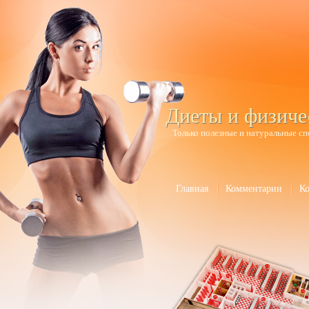
Диеты и физиче
Только полезные и натуральные сп
Главная
Комментарии
К