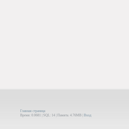
Главная страница
Время: 0.0681 | SQL: 14 | Память: 4.76MB
|
Вход