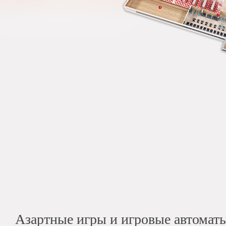
Азартные игры и игровые автомат