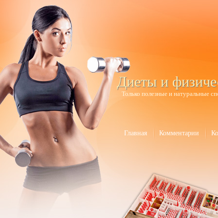
Диеты и физиче
Только полезные и натуральные сп
Главная
Комментарии
К