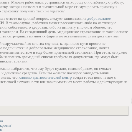
аивать. Многие работники, устраиваясь на хорошую и стабильную работу,
ку, которая позволит в значительной мере стимулировать привязку к
 страховку получить так и не удается?
м в ответе на данный вопрос, следует записаться на
добровольное
СИ
. В таком случае, работник может рассчитывать либо на частичную
ния собственного здоровья, либо на выплату в полном объеме, что
 фактором. На сегодняшний день, медицинское страхование на такой основе
тва сотрудников из многих фирм и не останавливается на достигнутом.
-выручалочкой во многих случаях, когда иного пути просто не
то подпишется на добровольное медицинское страхование, может
елаемым качеством и еще более приемлемой стоимости. При этом, не нужно
обы заполнять громадный список требуемых документов, где могут быть
инские гарантии.
ельно выбрать то, что ему будет нужно, таким образом, он сможет
о и денежные средства. Если вы желаете поскорее завладеть таким
 знать, что
клинико диагностический центр
всегда готов помочь вам с
яет своей актуальности вне зависимости от места работы и действующих на
ми
 крови?
в