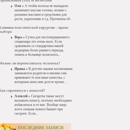
Правильный уход за волосами
Оля »
А чтобы волосы не выпадали-
назначают массаж головы, можно с
разными маслами и средствами для
роста, укрепления и т.д. Прочитала об...
Клиники пластической хирургии – право
выбора
Вера »
Сутки для постоперационного
стационара это очень мало. Если
сравнивать со стандартами нашей
медицины более раннего периода,
лежать в больнице полагалось...
Можно ли перевоспитать человека?
Ирина »
В детстве нашим воспитанием
занимаются родители и именно они
прививают те или иные качества, с
которыми жить нам долгое время....
Как справиться с изжогой?
Алексей »
Сигареты также могут
вызывать изжогу, поэтому необходимо
избавляться и от них. Вообще чаще
всего сильная изжога бывает при
гастрите. Если...
ПОСЛЕДНИЕ ЗАПИСИ