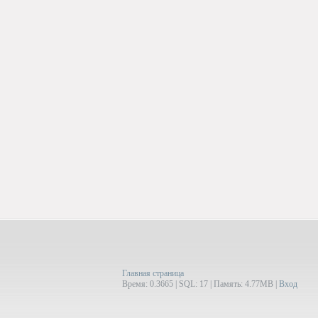
Главная страница
Время: 0.3665 | SQL: 17 | Память: 4.77MB
|
Вход