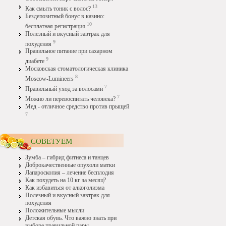
13
Как смыть тоник с волос?
Бездепозитный бонус в казино:
10
бесплатная регистрация
Полезный и вкусный завтрак для
9
похудения
Правильное питание при сахарном
9
диабете
Московская стоматологическая клиника
8
Moscow-Lumineers
7
Правильный уход за волосами
7
Можно ли перевоспитать человека?
Мед - отличное средство против прыщей
7
СОВЕТУЕМ
Зумба – гибрид фитнеса и танцев
Доброкачественные опухоли матки
Лапароскопия – лечение бесплодия
Как похудеть на 10 кг за месяц?
Как избавиться от алкоголизма
Полезный и вкусный завтрак для
похудения
Положительные мысли
Детская обувь. Что важно знать при
выборе правильной пары.