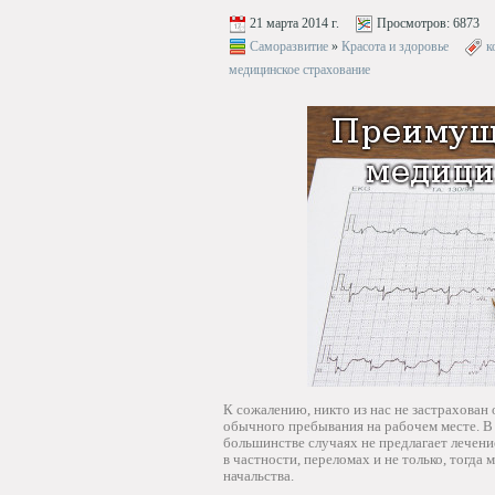
21 марта 2014 г.
Просмотров:
6873
Саморазвитие
»
Красота и здоровье
к
медицинское страхование
К сожалению, никто из нас не застрахован 
обычного пребывания на рабочем месте. В 
большинстве случаях не предлагает лечение
в частности, переломах и не только, тогд
начальства.