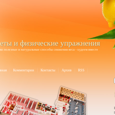
еты и физические упражнения
ко полезные и натуральные способы снижения веса - худеем вместе
вная
Комментарии
Контакты
Архив
RSS