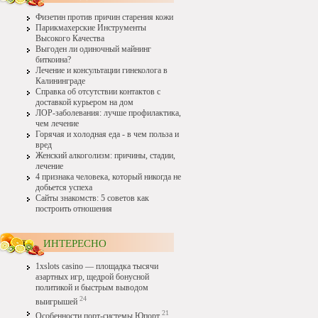
Физетин против причин старения кожи
Парикмахерские Инструменты
Высокого Качества
Выгоден ли одиночный майнинг
биткоина?
Лечение и консультации гинеколога в
Калининграде
Справка об отсутствии контактов с
доставкой курьером на дом
ЛОР-заболевания: лучше профилактика,
чем лечение
Горячая и холодная еда - в чем польза и
вред
Женский алкоголизм: причины, стадии,
лечение
4 признака человека, который никогда не
добьется успеха
Сайты знакомств: 5 советов как
построить отношения
ИНТЕРЕСНО
1xslots casino — площадка тысячи
азартных игр, щедрой бонусной
политикой и быстрым выводом
24
выигрышей
21
Особенности порт-системы Юпорт