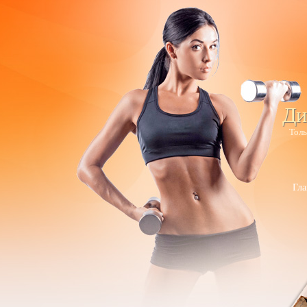
Ди
Толь
Гла