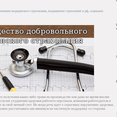
омпании медицинского страхования
,
медицинское страхование в рф
,
социально
от получения каких-либо травм на производстве или даже во время вполне
случае ухудшения здоровья рабочего персонала, компания-работодатель в
 за свой личный счет. Но когда речь идет о серьезных нарушениях здоровья,
а можно рассчитывать как минимум на частичную поддержку со стороны