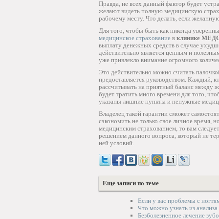
Правда, не всех данный фактор будет устр
желают видеть полную медицинскую страхов
рабочему месту. Что делать, если желанную
Для того, чтобы быть как никогда уверенны
медицинское страхование
в
клинике МЕД
выплату денежных средств в случае ухудше
действительно является ценным и полезным
уже привлекло внимание огромного количес
Это действительно можно считать палочкой
предоставляется руководством. Каждый, к
рассчитывать на приятный баланс между ж
будет тратить много времени для того, чт
указаны лишние пункты и ненужные медиц
Владелец такой гарантии сможет самостоят
сэкономить не только свое личное время, н
медицинским страхованием, то вам следует
решением данного вопроса, который не тер
ней условий.
Еще записи по теме
Если у вас проблемы с ногтя
Что можно узнать из анализа
Безболезненное лечение зубо