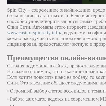
Spin City – современное онлайн-казино, пред
большое число азартных игр. Если в интернете
способно удовлетворить запросы самых требов
Спин Сити. Автоматы этого игорного заведен
www.casino-spin-city.info/
, ведущему на офици
можно раскручивать в платном или демонстр
лицензирован, предоставляет честную и прозр
Преимущества онлайн-казино
Сегодня недостатка в сайтах, предоставляющи
Но, важно понимать, что не каждое онлайн-ка
Если хотите повысить шанс на победу, то вос
Сити. Это заведение обладает следующими п
• Огромный выбор слотов всех видов и темати
• Работа автоматов ведется на современном M