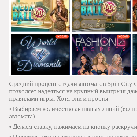
Средний процент отдачи автоматов Spin City 
позволяет надеяться на крупный выигрыш даже
правилами игры. Хотя они и просты:
• Выбираем количество активных линий (если
автомата).
• Делаем ставку, нажимаем на кнопку раскруч