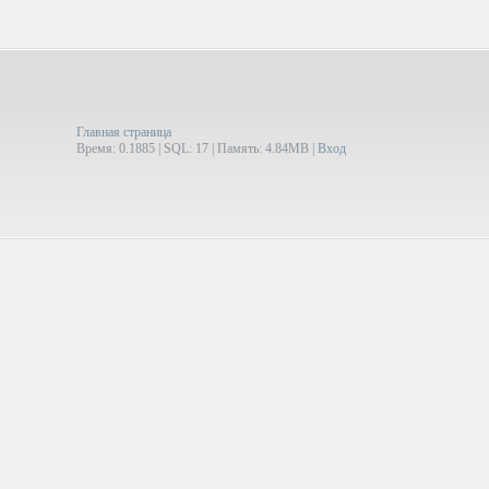
Главная страница
Время: 0.1885 | SQL: 17 | Память: 4.84MB
|
Вход