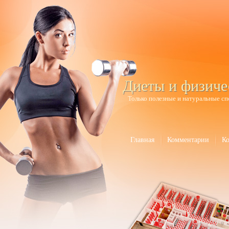
Диеты и физиче
Только полезные и натуральные сп
Главная
Комментарии
К