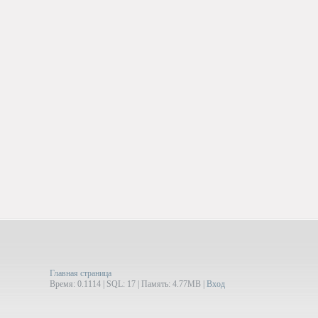
Главная страница
Время: 0.1114 | SQL: 17 | Память: 4.77MB
|
Вход