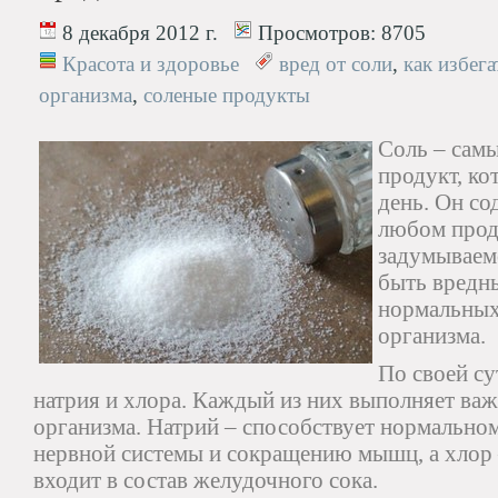
8 декабря 2012 г.
Просмотров:
8705
Красота и здоровье
вред от соли
,
как избега
организма
,
соленые продукты
Соль – сам
продукт, к
день. Он со
любом прод
задумываемс
быть вредны
нормальных
организма.
По своей су
натрия и хлора. Каждый из них выполняет ва
организма. Натрий – способствует нормальн
нервной системы и сокращению мышц, а хлор 
входит в состав желудочного сока.