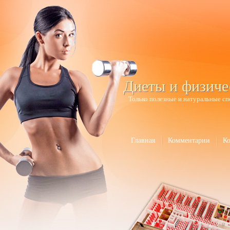
Диеты и физиче
Только полезные и натуральные сп
Главная
Комментарии
К