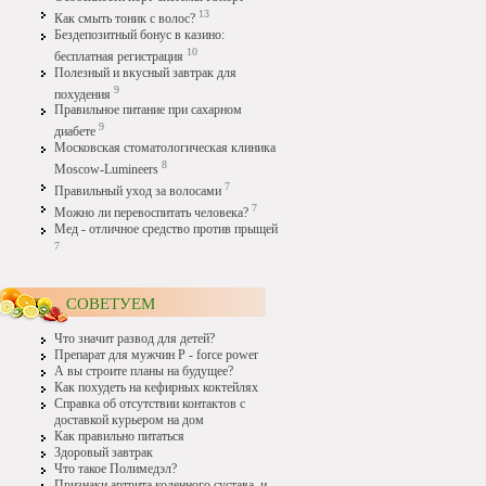
13
Как смыть тоник с волос?
Бездепозитный бонус в казино:
10
бесплатная регистрация
Полезный и вкусный завтрак для
9
похудения
Правильное питание при сахарном
9
диабете
Московская стоматологическая клиника
8
Moscow-Lumineers
7
Правильный уход за волосами
7
Можно ли перевоспитать человека?
Мед - отличное средство против прыщей
7
СОВЕТУЕМ
Что значит развод для детей?
Препарат для мужчин P - force power
А вы строите планы на будущее?
Как похудеть на кефирных коктейлях
Справка об отсутствии контактов с
доставкой курьером на дом
Как правильно питаться
Здоровый завтрак
Что такое Полимедэл?
Признаки артрита коленного сустава, и