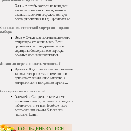
Правильный уход за волосами
Оля »
А чтобы волосы не выпадали-
назначают массаж головы, можно с
разными маслами и средствами для
роста, укрепления и т.д. Прочитала об...
Клиники пластической хирургии – право
выбора
Вера »
Сутки для постоперационного
стационара это очень мало. Если
сравнивать со стандартами нашей
медицины более раннего периода,
лежать в больнице полагалось...
Можно ли перевоспитать человека?
Ирина »
В детстве нашим воспитанием
занимаются родители и именно они
прививают те или иные качества, с
которыми жить нам долгое время....
Как справиться с изжогой?
Алексей »
Сигареты также могут
вызывать изжогу, поэтому необходимо
избавляться и от них. Вообще чаще
всего сильная изжога бывает при
гастрите. Если...
ПОСЛЕДНИЕ ЗАПИСИ