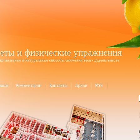
еты и физические упражнения
ко полезные и натуральные способы снижения веса - худеем вместе
вная
Комментарии
Контакты
Архив
RSS