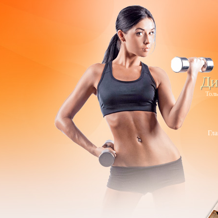
Ди
Толь
Гла