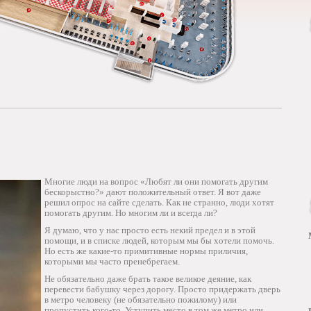
Многие люди на вопрос «Любят ли они помогать другим
бескорыстно?» дают положительный ответ. Я вот даже
решил опрос на сайте сделать. Как не странно, люди хотят
помогать другим. Но многим ли и всегда ли?
Я думаю, что у нас просто есть некий предел и в этой
помощи, и в списке людей, которым мы бы хотели помочь.
Но есть же какие-то примитивные нормы приличия,
которыми мы часто пренебрегаем.
Не обязательно даже брать такое великое деяние, как
перевести бабушку через дорогу. Просто придержать дверь
в метро человеку (не обязательно пожилому) или
пропустить кого-то. Уступить место в том же метро или