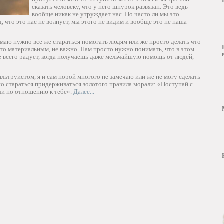
сказать человеку, что у него шнурок развязан. Это ведь
вообще никак не утруждает нас. Но часто ли мы это
 что это нас не волнует, мы этого не видим и вообще это не наша
умаю нужно все же стараться помогать людям или же просто делать что-
-то материальным, не важно. Нам просто нужно понимать, что в этом
е всего радует, когда получаешь даже мельчайшую помощь от людей,
льтруистом, я и сам порой многого не замечаю или же не могу сделать
жно стараться придерживаться золотого правила морали: «Поступай с
ли по отношению к тебе».
Далее...