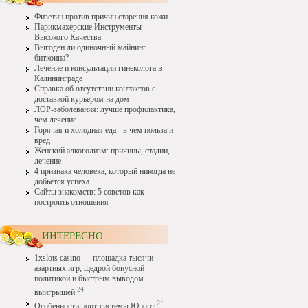
Физетин против причин старения кожи
Парикмахерские Инструменты
Высокого Качества
Выгоден ли одиночный майнинг
биткоина?
Лечение и консультации гинеколога в
Калининграде
Справка об отсутствии контактов с
доставкой курьером на дом
ЛОР-заболевания: лучше профилактика,
чем лечение
Горячая и холодная еда - в чем польза и
вред
Женский алкоголизм: причины, стадии,
лечение
4 признака человека, который никогда не
добьется успеха
Сайты знакомств: 5 советов как
построить отношения
ИНТЕРЕСНО
1xslots casino — площадка тысячи
азартных игр, щедрой бонусной
политикой и быстрым выводом
24
выигрышей
21
Особенности порт-системы Юпорт