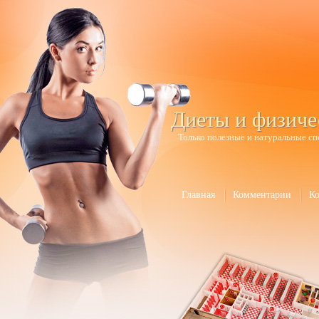
Диеты и физиче
Только полезные и натуральные сп
Главная
Комментарии
К