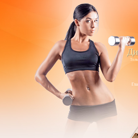
Ди
Толь
Гла