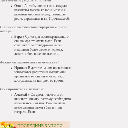
Правильный уход за волосами
Оля »
А чтобы волосы не выпадали-
назначают массаж головы, можно с
разными маслами и средствами для
роста, укрепления и т.д. Прочитала об...
Клиники пластической хирургии – право
выбора
Вера »
Сутки для постоперационного
стационара это очень мало. Если
сравнивать со стандартами нашей
медицины более раннего периода,
лежать в больнице полагалось...
Можно ли перевоспитать человека?
Ирина »
В детстве нашим воспитанием
занимаются родители и именно они
прививают те или иные качества, с
которыми жить нам долгое время....
Как справиться с изжогой?
Алексей »
Сигареты также могут
вызывать изжогу, поэтому необходимо
избавляться и от них. Вообще чаще
всего сильная изжога бывает при
гастрите. Если...
ПОСЛЕДНИЕ ЗАПИСИ