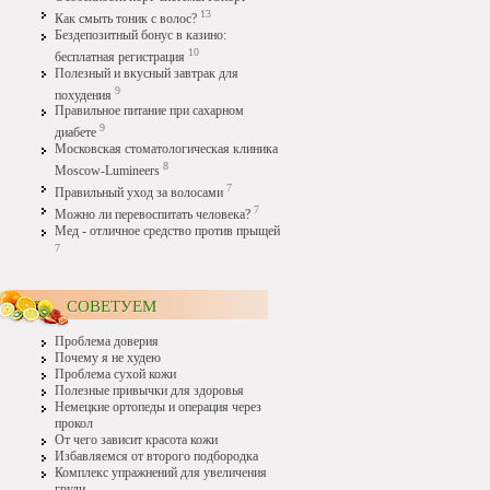
13
Как смыть тоник с волос?
Бездепозитный бонус в казино:
10
бесплатная регистрация
Полезный и вкусный завтрак для
9
похудения
Правильное питание при сахарном
9
диабете
Московская стоматологическая клиника
8
Moscow-Lumineers
7
Правильный уход за волосами
7
Можно ли перевоспитать человека?
Мед - отличное средство против прыщей
7
СОВЕТУЕМ
Проблема доверия
Почему я не худею
Проблема сухой кожи
Полезные привычки для здоровья
Немецкие ортопеды и операция через
прокол
От чего зависит красота кожи
Избавляемся от второго подбородка
Комплекс упражнений для увеличения
груди