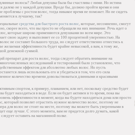
 длинные волосы? Любая девушка была бы счастлива с ними. Но истина
ся далеко не у каждой девушки. Вроде бы, должно пройти время и они
е проблемы с ростом волос, тогда никакое время не поможет. Но не сидеть
меняется к лучшему, так?
специальные
средства для быстрого роста волос
, которые, несомненно, смогут
но, скорее всего, что вы просто не обращали на них внимание. Речь идет о
лос, которые широко применяются девушками во всем мире. Это
нает свою задачу и выполняет ее со 100 процентной уверенностью. На
олос не составит большого труда, но следует ответственно отнестись к
е желаемая эффективность будет крайне невысокой, а вам, к тому же,
ьшой денежной суммой.
 препарат для роста волос, тогда следует обратить внимание на
 многочисленных исследований и тестирований было установлено, что
одейственным эффектом для абсолютно любых волос. Но пусть
станется лишь использовать его и убедиться в том, что его сила
ленное количество времени довольствоваться длинными и красивыми
ктивным спортом, к примеру, плаванием, или нет, поскольку средство будет
ва будет находиться в воде. Если он будет активен в то время, пока вы
уровень эффективности в момент, когда вы будете находиться дома или просто
ас, который позволит отрастить нужное количество волос, поэтому не
нера для волос не стоит на месте, поэтому вы можете быть уверенными в
дет еще лучше. С этого момента, вам не придется долго думать, какой
 следует оставить на магазинной полке.