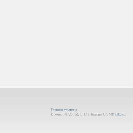
Главная страница
Время: 0.0723 | SQL: 17 | Память: 4.77MB
|
Вход