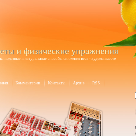
еты и физические упражнения
ко полезные и натуральные способы снижения веса - худеем вместе
вная
Комментарии
Контакты
Архив
RSS