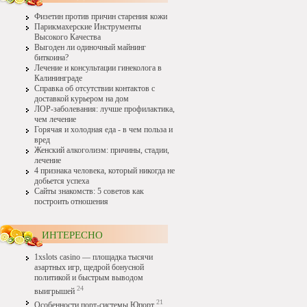
Физетин против причин старения кожи
Парикмахерские Инструменты
Высокого Качества
Выгоден ли одиночный майнинг
биткоина?
Лечение и консультации гинеколога в
Калининграде
Справка об отсутствии контактов с
доставкой курьером на дом
ЛОР-заболевания: лучше профилактика,
чем лечение
Горячая и холодная еда - в чем польза и
вред
Женский алкоголизм: причины, стадии,
лечение
4 признака человека, который никогда не
добьется успеха
Сайты знакомств: 5 советов как
построить отношения
ИНТЕРЕСНО
1xslots casino — площадка тысячи
азартных игр, щедрой бонусной
политикой и быстрым выводом
24
выигрышей
21
Особенности порт-системы Юпорт