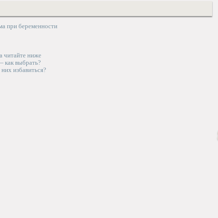
ма при беременности
а читайте ниже
— как выбрать?
т них избавиться?