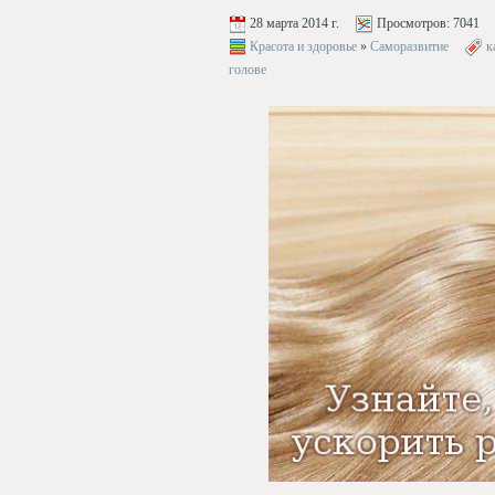
28 марта 2014 г.
Просмотров:
7041
Красота и здоровье
»
Саморазвитие
к
голове