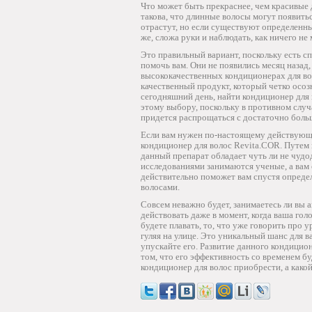
Что может быть прекраснее, чем красивые
такова, что длинные волосы могут появить
отрастут, но если существуют определенны
же, сложа руки и наблюдать, как ничего не 
Это правильный вариант, поскольку есть 
помочь вам. Они не появились месяц назад, 
высококачественных кондиционерах для во
качественный продукт, который четко осоз
сегодняшний день, найти кондиционер для в
этому выбору, поскольку в противном случа
придется распрощаться с достаточно бол
Если вам нужен по-настоящему действующий
кондиционер для волос Revita.COR. Путем
данный препарат обладает чуть ли не чуд
исследованиями занимаются ученые, а вам о
действительно поможет вам спустя опреде
волосами.
Совсем неважно будет, занимаетесь ли вы а
действовать даже в момент, когда ваша голо
будете плавать, то, что уже говорить про 
гуляя на улице. Это уникальный шанс для в
упускайте его. Развитие данного кондицио
том, что его эффективность со временем бу
кондиционер для волос приобрести, а какой