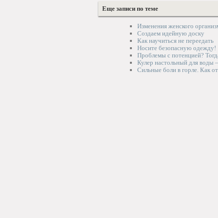
Еще записи по теме
Изменения женского организ
Создаем идейную доску
Как научиться не переедать
Носите безопасную одежду!
Проблемы с потенцией? Тогд
Кулер настольный для воды 
Сильные боли в горле. Как о