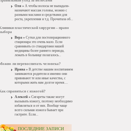
Правильный уход за волосами
Оля »
А чтобы волосы не выпадали-
назначают массаж головы, можно с
разными маслами и средствами для
роста, укрепления и т.д. Прочитала об...
Клиники пластической хирургии – право
выбора
Вера »
Сутки для постоперационного
стационара это очень мало. Если
сравнивать со стандартами нашей
медицины более раннего периода,
лежать в больнице полагалось...
Можно ли перевоспитать человека?
Ирина »
В детстве нашим воспитанием
занимаются родители и именно они
прививают те или иные качества, с
которыми жить нам долгое время....
Как справиться с изжогой?
Алексей »
Сигареты также могут
вызывать изжогу, поэтому необходимо
избавляться и от них. Вообще чаще
всего сильная изжога бывает при
гастрите. Если...
ПОСЛЕДНИЕ ЗАПИСИ