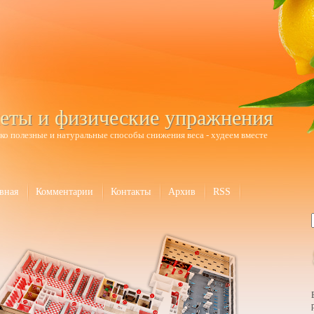
еты и физические упражнения
ко полезные и натуральные способы снижения веса - худеем вместе
вная
Комментарии
Контакты
Архив
RSS