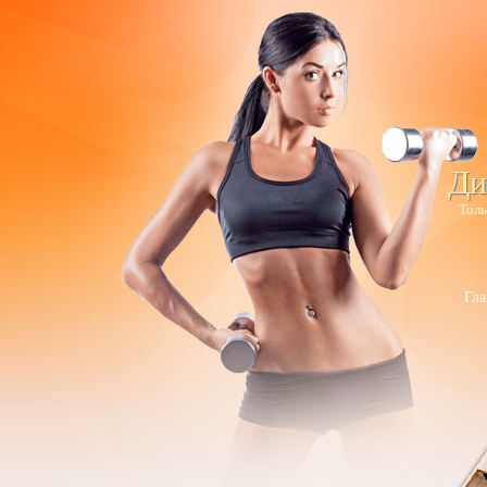
Ди
Толь
Гла