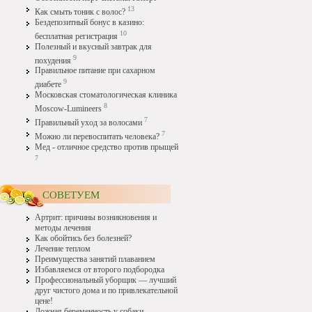
13
Как смыть тоник с волос?
Бездепозитный бонус в казино:
10
бесплатная регистрация
Полезный и вкусный завтрак для
9
похудения
Правильное питание при сахарном
9
диабете
Московская стоматологическая клиника
8
Moscow-Lumineers
7
Правильный уход за волосами
7
Можно ли перевоспитать человека?
Мед - отличное средство против прыщей
7
СОВЕТУЕМ
Артрит: причины возникновения и
методы лечения
Как обойтись без болезней?
Лечение теплом
Преимущества занятий плаванием
Избавляемся от второго подбородка
Профессиональный уборщик — лучший
друг чистого дома и по привлекательной
цене!
Ложная беременность у собаки