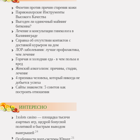
Физетин против причин старения кожи
Парикмахерские Инструменты
Высокого Качества
Выгоден ли одиночный майнинг
биткоина?
Лечение и консультации гинеколога в
Калининграде
Справка об отсутствии контактов с
доставкой курьером на дом
ЛОР-заболевания: лучше профилактика,
чем лечение
Горячая и холодная еда - в чем польза и
вред
Женский алкоголизм: причины, стадии,
лечение
4 признака человека, который никогда не
добьется успеха
Сайты знакомств: 5 советов как
построить отношения
ИНТЕРЕСНО
1xslots casino — площадка тысячи
азартных игр, щедрой бонусной
политикой и быстрым выводом
24
выигрышей
21
Особенности порт-системы Юпорт