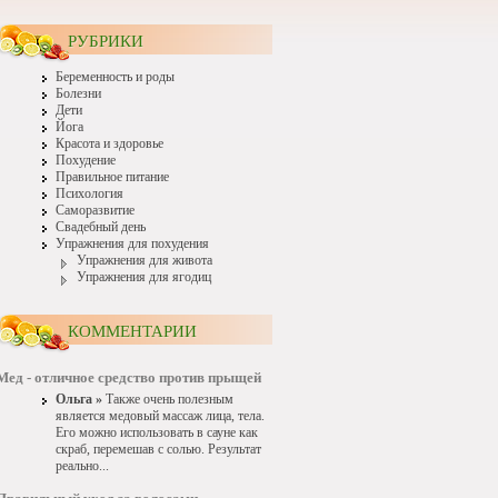
РУБРИКИ
Беременность и роды
Болезни
Дети
Йога
Красота и здоровье
Похудение
Правильное питание
Психология
Саморазвитие
Свадебный день
Упражнения для похудения
Упражнения для живота
Упражнения для ягодиц
КОММЕНТАРИИ
Мед - отличное средство против прыщей
Ольга »
Также очень полезным
является медовый массаж лица, тела.
Его можно использовать в сауне как
скраб, перемешав с солью. Результат
реально...