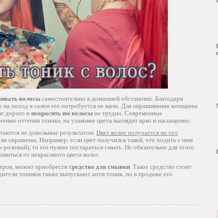
ивать волосы
самостоятельно в домашней обстановке. Благодаря
о на поход в салон его потребуется не мало. Для окрашивания женщины
не дорого и
покрасить им волосы
не трудно. Современные
ные оттенки тоника, на упаковке цвета выглядят ярко и насыщенно.
таются не довольные результатом.
Цвет волос получается не тот
,
и окрашены. Например, если цвет получился такой, что ходить с ним
-розовый), то его нужно постараться смыть. Не обязательно для этого
авиться от некрасивого цвета волос.
ахеров, можно приобрести
средство для смывки
. Такое средство стоит
дители тоников также выпускают анти-тоник, но в продаже его