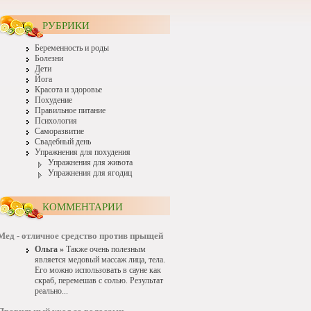
РУБРИКИ
Беременность и роды
Болезни
Дети
Йога
Красота и здоровье
Похудение
Правильное питание
Психология
Саморазвитие
Свадебный день
Упражнения для похудения
Упражнения для живота
Упражнения для ягодиц
КОММЕНТАРИИ
Мед - отличное средство против прыщей
Ольга »
Также очень полезным
является медовый массаж лица, тела.
Его можно использовать в сауне как
скраб, перемешав с солью. Результат
реально...