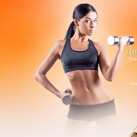
Ди
Толь
Гла