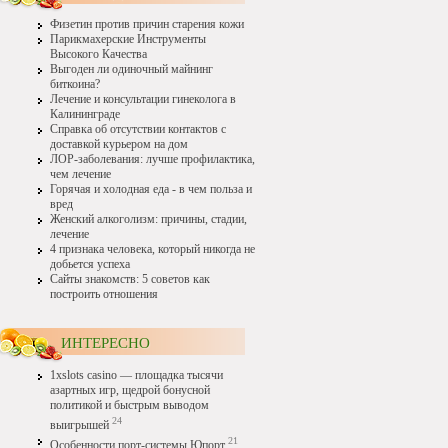
Физетин против причин старения кожи
Парикмахерские Инструменты
Высокого Качества
Выгоден ли одиночный майнинг
биткоина?
Лечение и консультации гинеколога в
Калининграде
Справка об отсутствии контактов с
доставкой курьером на дом
ЛОР-заболевания: лучше профилактика,
чем лечение
Горячая и холодная еда - в чем польза и
вред
Женский алкоголизм: причины, стадии,
лечение
4 признака человека, который никогда не
добьется успеха
Сайты знакомств: 5 советов как
построить отношения
ИНТЕРЕСНО
1xslots casino — площадка тысячи
азартных игр, щедрой бонусной
политикой и быстрым выводом
24
выигрышей
21
Особенности порт-системы Юпорт