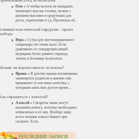
Правильный уход за волосами
Оля »
А чтобы волосы не выпадали-
назначают массаж головы, можно с
разными маслами и средствами для
роста, укрепления и т.д. Прочитала об...
Клиники пластической хирургии – право
выбора
Вера »
Сутки для постоперационного
стационара это очень мало. Если
сравнивать со стандартами нашей
медицины более раннего периода,
лежать в больнице полагалось...
Можно ли перевоспитать человека?
Ирина »
В детстве нашим воспитанием
занимаются родители и именно они
прививают те или иные качества, с
которыми жить нам долгое время....
Как справиться с изжогой?
Алексей »
Сигареты также могут
вызывать изжогу, поэтому необходимо
избавляться и от них. Вообще чаще
всего сильная изжога бывает при
гастрите. Если...
ПОСЛЕДНИЕ ЗАПИСИ