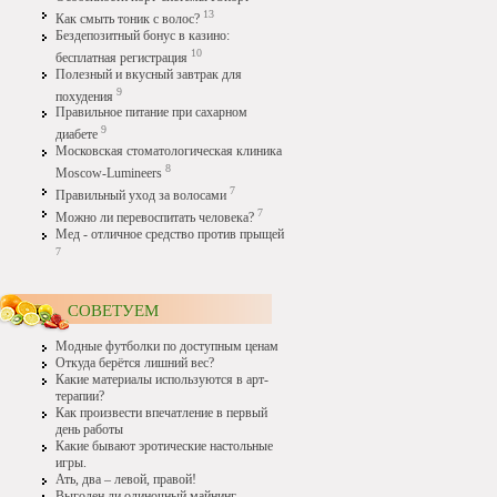
13
Как смыть тоник с волос?
Бездепозитный бонус в казино:
10
бесплатная регистрация
Полезный и вкусный завтрак для
9
похудения
Правильное питание при сахарном
9
диабете
Московская стоматологическая клиника
8
Moscow-Lumineers
7
Правильный уход за волосами
7
Можно ли перевоспитать человека?
Мед - отличное средство против прыщей
7
СОВЕТУЕМ
Модные футболки по доступным ценам
Откуда берётся лишний вес?
Какие материалы используются в арт-
терапии?
Как произвести впечатление в первый
день работы
Какие бывают эротические настольные
игры.
Ать, два – левой, правой!
Выгоден ли одиночный майнинг