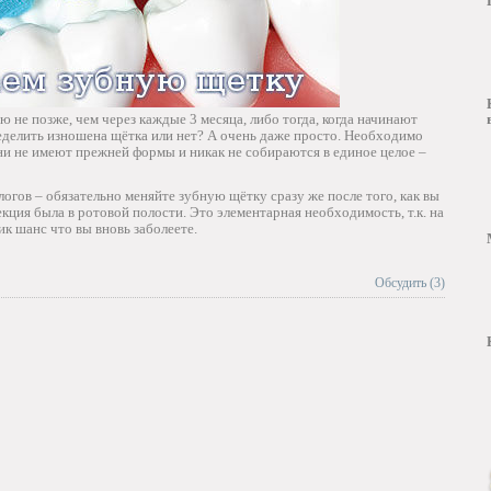
 не позже, чем через каждые 3 месяца, либо тогда, когда начинают
еделить изношена щётка или нет? А очень даже просто. Необходимо
ни не имеют прежней формы и никак не собираются в единое целое –
гов – обязательно меняйте зубную щётку сразу же после того, как вы
кция была в ротовой полости. Это элементарная необходимость, т.к. на
ик шанс что вы вновь заболеете.
Обсудить (3)