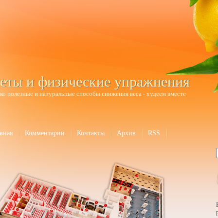
еты и физические упражнения
ко полезные и натуральные способы снижения веса - худеем вместе
вная
Комментарии
Контакты
Архив
RSS