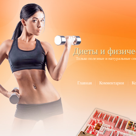
Диеты и физиче
Только полезные и натуральные сп
Главная
Комментарии
К