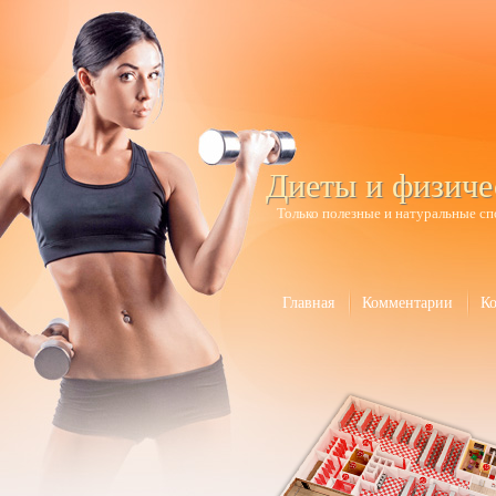
Диеты и физиче
Только полезные и натуральные сп
Главная
Комментарии
К