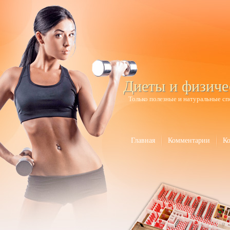
Диеты и физиче
Только полезные и натуральные сп
Главная
Комментарии
К