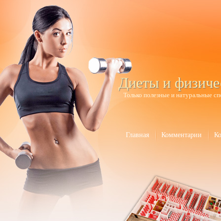
Диеты и физиче
Только полезные и натуральные сп
Главная
Комментарии
К