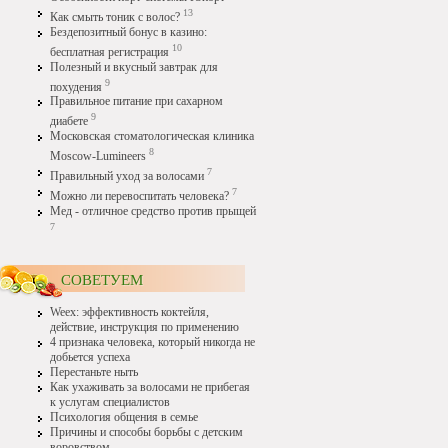
13
Как смыть тоник с волос?
Бездепозитный бонус в казино:
10
бесплатная регистрация
Полезный и вкусный завтрак для
9
похудения
Правильное питание при сахарном
9
диабете
Московская стоматологическая клиника
8
Moscow-Lumineers
7
Правильный уход за волосами
7
Можно ли перевоспитать человека?
Мед - отличное средство против прыщей
7
СОВЕТУЕМ
Weex: эффективность коктейля,
действие, инструкция по применению
4 признака человека, который никогда не
добьется успеха
Перестаньте ныть
Как ухаживать за волосами не прибегая
к услугам специалистов
Психология общения в семье
Причины и способы борьбы с детским
воровством