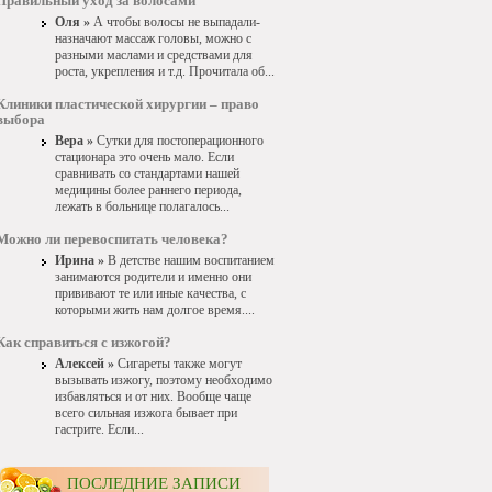
Правильный уход за волосами
Оля »
А чтобы волосы не выпадали-
назначают массаж головы, можно с
разными маслами и средствами для
роста, укрепления и т.д. Прочитала об...
Клиники пластической хирургии – право
выбора
Вера »
Сутки для постоперационного
стационара это очень мало. Если
сравнивать со стандартами нашей
медицины более раннего периода,
лежать в больнице полагалось...
Можно ли перевоспитать человека?
Ирина »
В детстве нашим воспитанием
занимаются родители и именно они
прививают те или иные качества, с
которыми жить нам долгое время....
Как справиться с изжогой?
Алексей »
Сигареты также могут
вызывать изжогу, поэтому необходимо
избавляться и от них. Вообще чаще
всего сильная изжога бывает при
гастрите. Если...
ПОСЛЕДНИЕ ЗАПИСИ