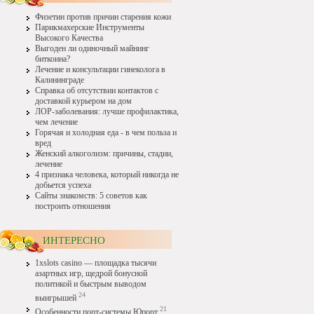
Физетин против причин старения кожи
Парикмахерские Инструменты
Высокого Качества
Выгоден ли одиночный майнинг
биткоина?
Лечение и консультации гинеколога в
Калининграде
Справка об отсутствии контактов с
доставкой курьером на дом
ЛОР-заболевания: лучше профилактика,
чем лечение
Горячая и холодная еда - в чем польза и
вред
Женский алкоголизм: причины, стадии,
лечение
4 признака человека, который никогда не
добьется успеха
Сайты знакомств: 5 советов как
построить отношения
ИНТЕРЕСНО
1xslots casino — площадка тысячи
азартных игр, щедрой бонусной
политикой и быстрым выводом
24
выигрышей
21
Особенности порт-системы Юпорт