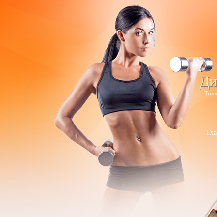
Ди
Толь
Гла