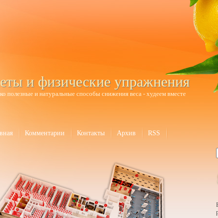
еты и физические упражнения
ко полезные и натуральные способы снижения веса - худеем вместе
вная
Комментарии
Контакты
Архив
RSS