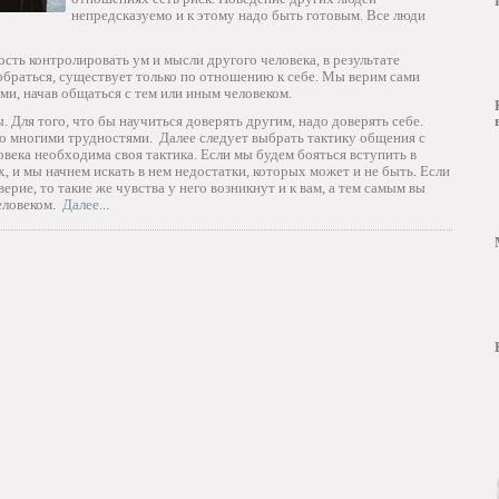
непредсказуемо и к этому надо быть готовым. Все люди
сть контролировать ум и мысли другого человека, в результате
обраться, существует только по отношению к себе. Мы верим сами
ми, начав общаться с тем или иным человеком.
. Для того, что бы научиться доверять другим, надо доверять себе.
со многими трудностями. Далее следует выбрать тактику общения с
века необходима своя тактика. Если мы будем бояться вступить в
ах, и мы начнем искать в нем недостатки, которых может и не быть. Если
ерие, то такие же чувства у него возникнут и к вам, а тем самым вы
человеком.
Далее...