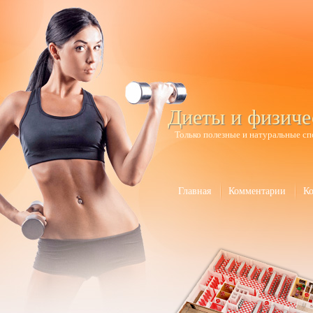
Диеты и физиче
Только полезные и натуральные сп
Главная
Комментарии
К