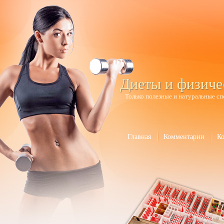
Диеты и физиче
Только полезные и натуральные сп
Главная
Комментарии
К