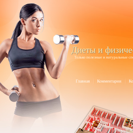
Диеты и физиче
Только полезные и натуральные сп
Главная
Комментарии
К