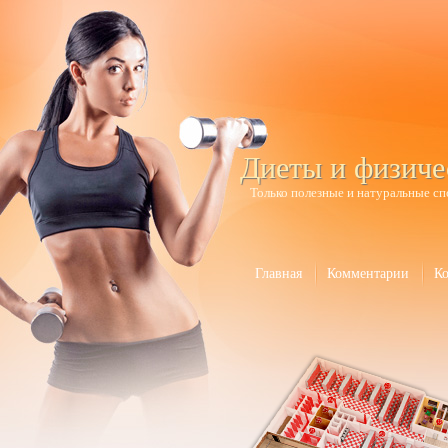
Диеты и физиче
Только полезные и натуральные сп
Главная
Комментарии
К