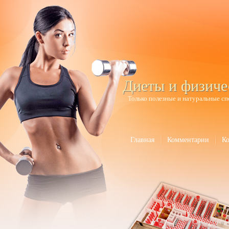
Диеты и физиче
Только полезные и натуральные сп
Главная
Комментарии
К