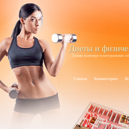
Диеты и физиче
Только полезные и натуральные сп
Главная
Комментарии
К