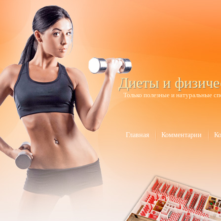
Диеты и физиче
Только полезные и натуральные сп
Главная
Комментарии
К