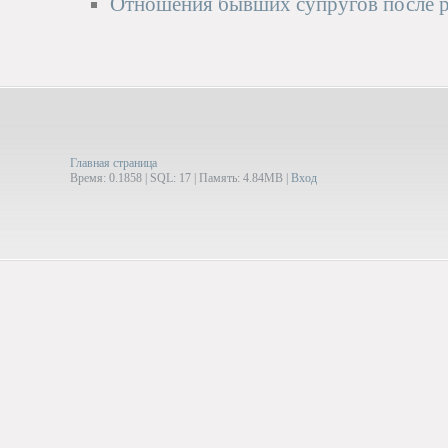
Отношения бывших супругов после р
Главная страница
Время: 0.1858 | SQL: 17 | Память: 4.84MB
|
Вход