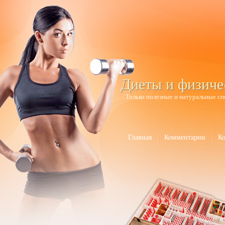
Диеты и физиче
Только полезные и натуральные сп
Главная
Комментарии
К