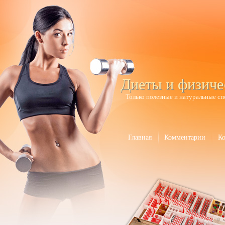
Диеты и физиче
Только полезные и натуральные сп
Главная
Комментарии
К