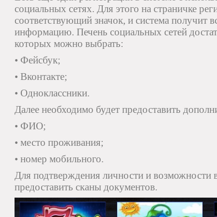
социальных сетях. Для этого на страничке рег
соответствующий значок, и система получит 
информацию. Печень социальных сетей доста
которых можно выбрать:
• Фейсбук;
• Вконтакте;
• Одноклассники.
Далее необходимо будет предоставить допол
• ФИО;
• место проживания;
• номер мобильного.
Для подтверждения личности и возможности в
предоставить сканы документов.