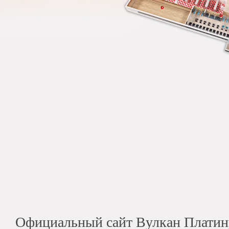
Официальный сайт Вулкан Платин