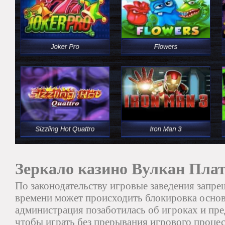
Зеркало казино Вулкан Плат
По законодательству игровые заведения запре
времени может происходить блокировка основ
администрация позаботилась об игроках и пре
чтобы играть без прерывания игрового процес