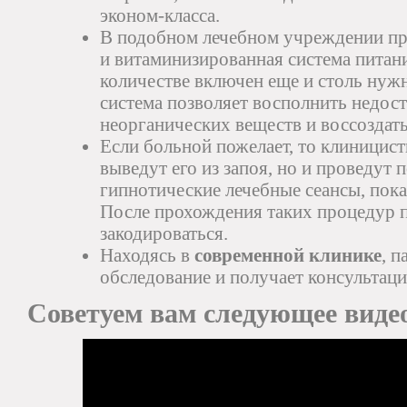
эконом-класса.
В подобном лечебном учреждении пр
и витаминизированная система питан
количестве включен еще и столь нуж
система позволяет восполнить недост
неорганических веществ и воссоздать
Если больной пожелает, то клиницис
выведут его из запоя, но и проведут 
гипнотические лечебные сеансы, пока
После прохождения таких процедур 
закодироваться.
Находясь в
современной клинике
, 
обследование и получает консультаци
Советуем вам следующее виде