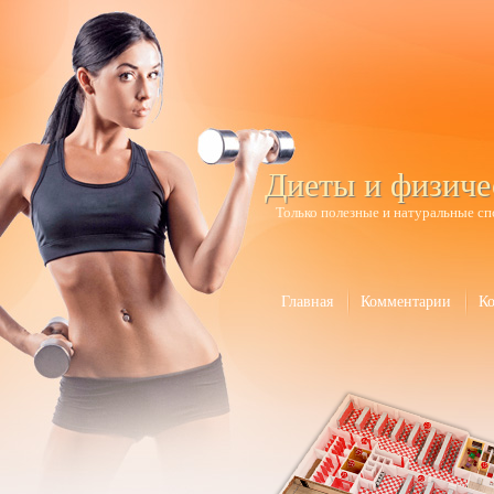
Диеты и физиче
Только полезные и натуральные сп
Главная
Комментарии
К