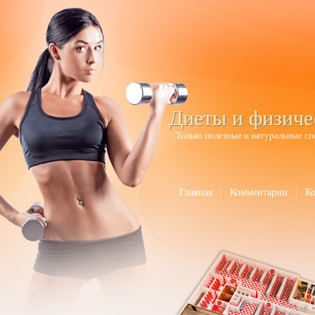
Диеты и физиче
Только полезные и натуральные сп
Главная
Комментарии
К