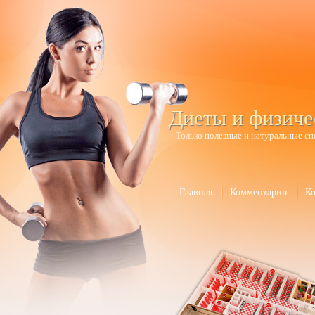
Диеты и физиче
Только полезные и натуральные сп
Главная
Комментарии
К