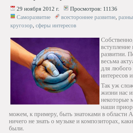
29 ноября 2012 г.
Просмотров:
11136
Саморазвитие
всестороннее развитие
,
разны
кругозор
,
сферы интересов
Собственно
вступление 
развитии. П
весьма акт
для любого 
интересов и
Так уж сло
жизни нас 
некоторые 
наши приор
можем, к примеру, быть знатоками в области 
ничего не знать о музыке и композиторах, как
были.