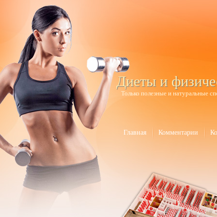
Диеты и физиче
Только полезные и натуральные сп
Главная
Комментарии
К