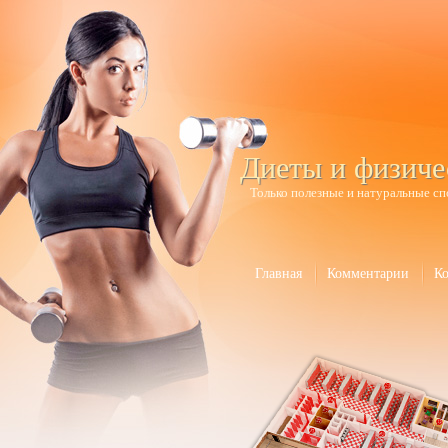
Диеты и физиче
Только полезные и натуральные сп
Главная
Комментарии
К