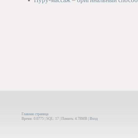
Нуру-массаж – оригинальный способ
Главная страница
Время: 0.0775 | SQL: 17 | Память: 4.78MB
|
Вход