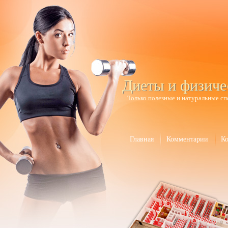
Диеты и физиче
Только полезные и натуральные сп
Главная
Комментарии
К