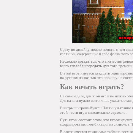
Сразу по дизайну можно понять, с чем свя
картинки, содержащие в себе фразы того в
Несложно догадаться, что в качестве фоно
всего
способен передать
дух того времени
В этой игре имеется двадцать одна игрова
на русском языке, так что новичку не соста
Как начать играть?
На самом деле, для этой игры не нужно об
Для начала нужно всего лишь указать ставк
Выигрыш игрока Вулкан Платинум казино н
этой части игры максимально серьезно.
Суть игры состоит в том, что игрок крутит
сформироваться комбинация из символов. Т
В слоте имеется также сама таблица всех 