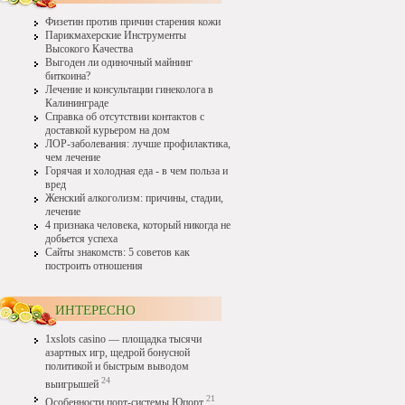
Физетин против причин старения кожи
Парикмахерские Инструменты
Высокого Качества
Выгоден ли одиночный майнинг
биткоина?
Лечение и консультации гинеколога в
Калининграде
Справка об отсутствии контактов с
доставкой курьером на дом
ЛОР-заболевания: лучше профилактика,
чем лечение
Горячая и холодная еда - в чем польза и
вред
Женский алкоголизм: причины, стадии,
лечение
4 признака человека, который никогда не
добьется успеха
Сайты знакомств: 5 советов как
построить отношения
ИНТЕРЕСНО
1xslots casino — площадка тысячи
азартных игр, щедрой бонусной
политикой и быстрым выводом
24
выигрышей
21
Особенности порт-системы Юпорт