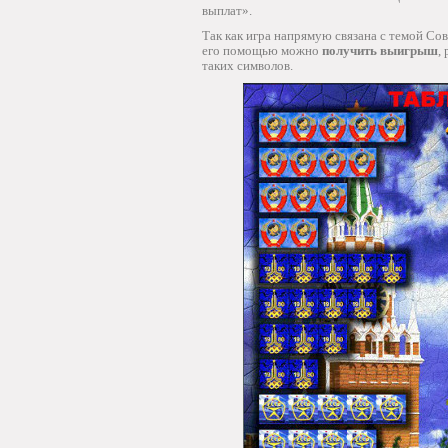
выплат».
Так как игра напрямую связана с темой Со
его помощью можно
получить выигрыш
,
таких символов.