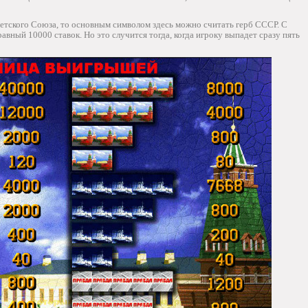
ветского Союза, то основным символом здесь можно считать герб СССР. С
 равный 10000 ставок. Но это случится тогда, когда игроку выпадет сразу пять