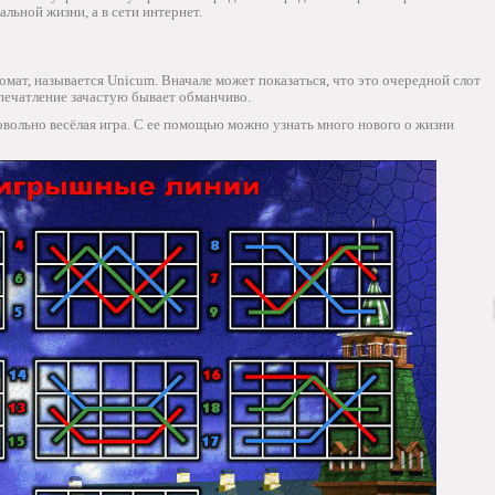
альной жизни, а в сети интернет.
омат, называется Unicum. Вначале может показаться, что это очередной слот
печатление зачастую бывает обманчиво.
довольно весёлая игра. С ее помощью можно узнать много нового о жизни