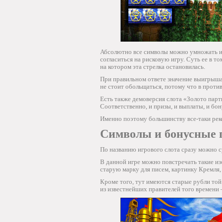
Абсолютно все символы можно умножать и 
согласиться на рисковую игру. Суть ее в то
на котором эта стрелка остановилась.
При правильном ответе значение выигрыша
не стоит обольщаться, потому что в проти
Есть также демоверсия слота «Золото парт
Соответственно, и призы, и выплаты, и бо
Именно поэтому большинству все-таки рек
Символы и бонусные 
По названию игрового слота сразу можно с
В данной игре можно повстречать такие из
старую марку для писем, картинку Кремля,
Кроме того, тут имеются старые рубли то
из известнейших правителей того времени –