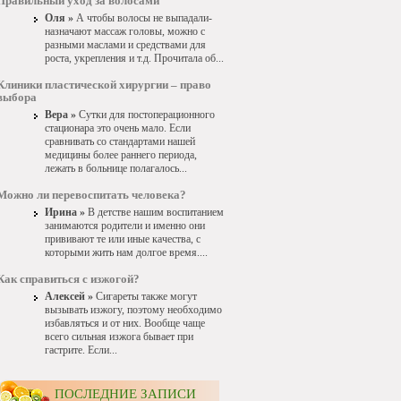
Правильный уход за волосами
Оля »
А чтобы волосы не выпадали-
назначают массаж головы, можно с
разными маслами и средствами для
роста, укрепления и т.д. Прочитала об...
Клиники пластической хирургии – право
выбора
Вера »
Сутки для постоперационного
стационара это очень мало. Если
сравнивать со стандартами нашей
медицины более раннего периода,
лежать в больнице полагалось...
Можно ли перевоспитать человека?
Ирина »
В детстве нашим воспитанием
занимаются родители и именно они
прививают те или иные качества, с
которыми жить нам долгое время....
Как справиться с изжогой?
Алексей »
Сигареты также могут
вызывать изжогу, поэтому необходимо
избавляться и от них. Вообще чаще
всего сильная изжога бывает при
гастрите. Если...
ПОСЛЕДНИЕ ЗАПИСИ