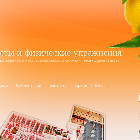
еты и физические упражнения
ко полезные и натуральные способы снижения веса - худеем вместе
вная
Комментарии
Контакты
Архив
RSS