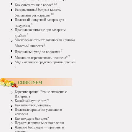
13
Как смыть тоник с волос?
Бездепозитный бонус в казино:
10
бесплатная регистрация
Полезный и вкусный завтрак для
9
похудения
Правильное питание при сахарном
9
диабете
Московская стоматологическая клиника
8
Moscow-Lumineers
7
Правильный уход за волосами
7
Можно ли перевоспитать человека?
Мед - отличное средство против прыщей
7
СОВЕТУЕМ
Берегите зрение! Его не скачаешь с
Интернета
Какой чай лучше пить?
Как научиться доверять?
Полезные привычки успешного
человека
Как похудеть без диет?
Перхоть и причины ее появления
Женское бесплодие — причины и
лечение