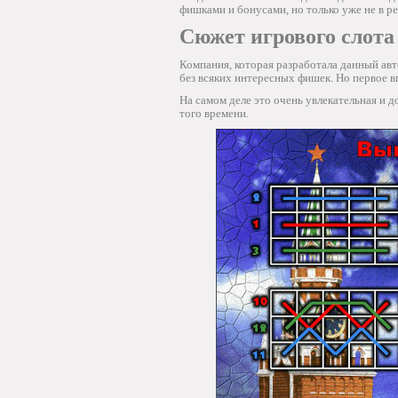
фишками и бонусами, но только уже не в ре
Сюжет игрового слота
Компания, которая разработала данный авт
без всяких интересных фишек. Но первое в
На самом деле это очень увлекательная и 
того времени.