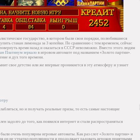
алистическое государство, в котором были свои порядки, полюбившиеся
упить стакан лимонада за 3 копейки.
По сравнению с тем временем, сейчас
повернуть время назад и оказаться в СССР невозможно. Вместо этого людям
ан Платинум зеркало
в игровом автомате под названием «Золото партии».
ние и дух того времени.
омнит свое детство или же впервые проникнется в эту атмосферу и узнает
мотру
лабляться, но и получать реальные призы, то есть самые настоящие
лен задолго до того, как появился интернет и стали распространяться
х были очень популярны игровые автоматы. Как раз слот «Золото партии» и
дня он не утратил популярности и продолжает радовать игроков приятными