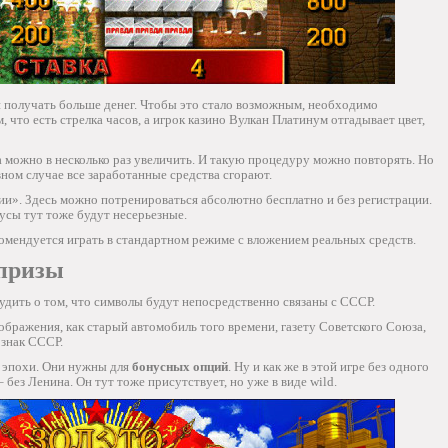
получать больше денег. Чтобы это стало возможным, необходимо
м, что есть стрелка часов, а игрок казино Вулкан Платинум отгадывает цвет,
 можно в несколько раз увеличить. И такую процедуру можно повторять. Но
вном случае все заработанные средства сгорают.
ии». Здесь можно потренироваться абсолютно бесплатно и без регистрации.
нусы тут тоже будут несерьезные.
омендуется играть в стандартном режиме с вложением реальных средств.
призы
удить о том, что символы будут непосредственно связаны с СССР.
ображения, как старый автомобиль того времени, газету Советского Союза,
 знак СССР.
й эпохи. Они нужны для
бонусных опций
. Ну и как же в этой игре без одного
 без Ленина. Он тут тоже присутствует, но уже в виде wild.