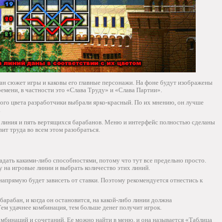
зан сюжет игры и каковы его главные персонажи. На фоне будут изображены
ремени, в частности это «Слава Труду» и «Слава Партии».
вого цвета разработчики выбрали ярко-красный. По их мнению, он лучше
.
я линия и пять вертящихся барабанов. Меню и интерфейс полностью сделаны
вит труда во всем этом разобраться.
ладать какими-либо способностями, потому что тут все предельно просто.
у на игровые линии и выбрать количество этих линий.
апрямую будет зависеть от ставки. Поэтому рекомендуется отнестись к
 барабан, и когда он остановится, на какой-либо линии должна
ем удачнее комбинация, тем больше денег получит игрок.
комбинаций и сочетаний. Ее можно найти в меню, и она называется «Таблица