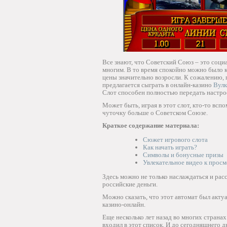
Все знают, что Советский Союз – это соци
многим. В то время спокойно можно было к
цены значительно возросли. К сожалению, 
предлагается сыграть в онлайн-казино
Вулк
Слот способен полностью передать настрое
Может быть, играя в этот слот, кто-то всп
чуточку больше о Советском Союзе.
Краткое содержание материала:
Сюжет игрового слота
Как начать играть?
Символы и бонусные призы
Увлекательное видео к прос
Здесь можно не только наслаждаться и расс
российские деньги.
Можно сказать, что этот автомат был актуа
казино-онлайн.
Еще несколько лет назад во многих страна
входил в этот список. И до сегодняшнего 