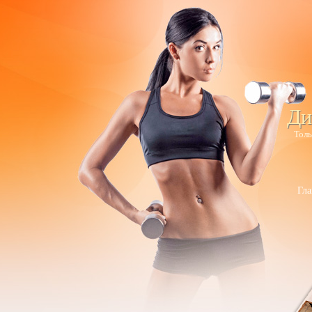
Ди
Толь
Гла