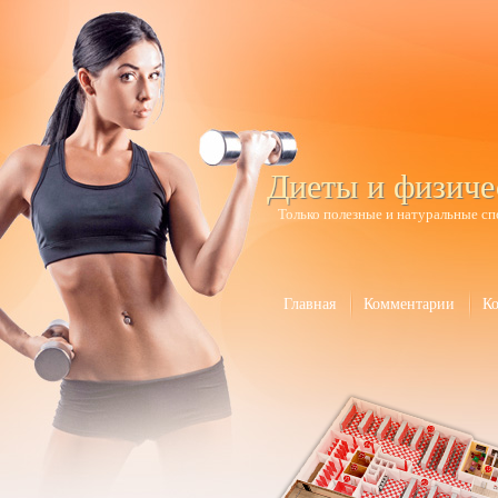
Диеты и физиче
Только полезные и натуральные сп
Главная
Комментарии
К