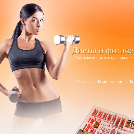
Диеты и физиче
Только полезные и натуральные сп
Главная
Комментарии
К