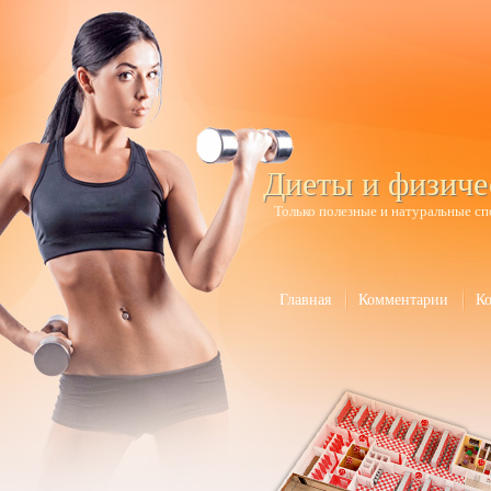
Диеты и физиче
Только полезные и натуральные сп
Главная
Комментарии
К