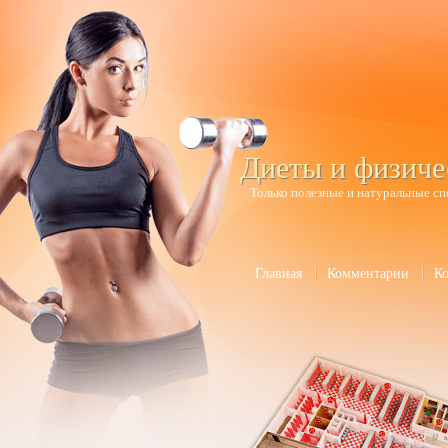
Диеты и физиче
Только полезные и натуральные сп
Главная
Комментарии
К