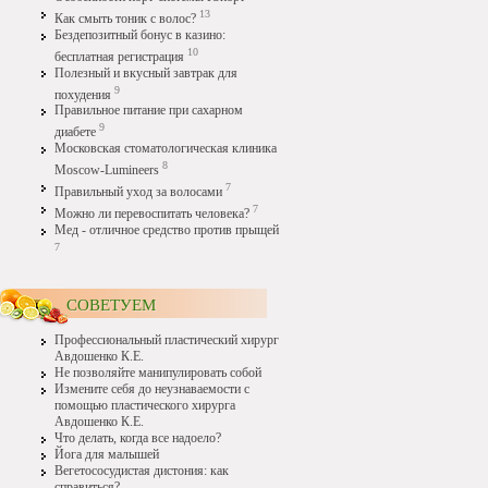
13
Как смыть тоник с волос?
Бездепозитный бонус в казино:
10
бесплатная регистрация
Полезный и вкусный завтрак для
9
похудения
Правильное питание при сахарном
9
диабете
Московская стоматологическая клиника
8
Moscow-Lumineers
7
Правильный уход за волосами
7
Можно ли перевоспитать человека?
Мед - отличное средство против прыщей
7
СОВЕТУЕМ
Профессиональный пластический хирург
Авдошенко К.Е.
Не позволяйте манипулировать собой
Измените себя до неузнаваемости с
помощью пластического хирурга
Авдошенко К.Е.
Что делать, когда все надоело?
Йога для малышей
Вегетососудистая дистония: как
справиться?