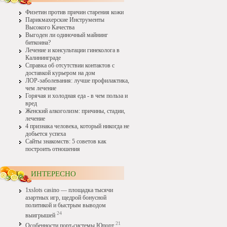
Физетин против причин старения кожи
Парикмахерские Инструменты
Высокого Качества
Выгоден ли одиночный майнинг
биткоина?
Лечение и консультации гинеколога в
Калининграде
Справка об отсутствии контактов с
доставкой курьером на дом
ЛОР-заболевания: лучше профилактика,
чем лечение
Горячая и холодная еда - в чем польза и
вред
Женский алкоголизм: причины, стадии,
лечение
4 признака человека, который никогда не
добьется успеха
Сайты знакомств: 5 советов как
построить отношения
ИНТЕРЕСНО
1xslots casino — площадка тысячи
азартных игр, щедрой бонусной
политикой и быстрым выводом
24
выигрышей
21
Особенности порт-системы Юпорт