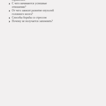
С чего начинаются успешные
отношения?
От чего зависит развитие опухолей
головного мозга?
Способы борьбы со стрессом
Почему не получается запомнить?