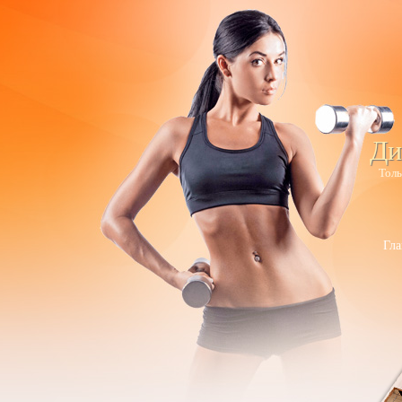
Ди
Толь
Гла