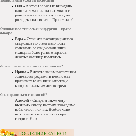
Правильный уход за волосами
Оля »
А чтобы волосы не выпадали-
назначают массаж головы, можно с
разными маслами и средствами для
роста, укрепления и т.д. Прочитала об...
Клиники пластической хирургии – право
выбора
Вера »
Сутки для постоперационного
стационара это очень мало. Если
сравнивать со стандартами нашей
медицины более раннего периода,
лежать в больнице полагалось...
Можно ли перевоспитать человека?
Ирина »
В детстве нашим воспитанием
занимаются родители и именно они
прививают те или иные качества, с
которыми жить нам долгое время....
Как справиться с изжогой?
Алексей »
Сигареты также могут
вызывать изжогу, поэтому необходимо
избавляться и от них. Вообще чаще
всего сильная изжога бывает при
гастрите. Если...
ПОСЛЕДНИЕ ЗАПИСИ