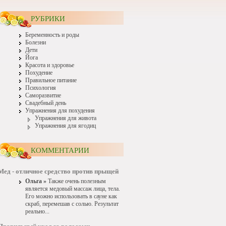
РУБРИКИ
Беременность и роды
Болезни
Дети
Йога
Красота и здоровье
Похудение
Правильное питание
Психология
Саморазвитие
Свадебный день
Упражнения для похудения
Упражнения для живота
Упражнения для ягодиц
КОММЕНТАРИИ
Мед - отличное средство против прыщей
Ольга »
Также очень полезным
является медовый массаж лица, тела.
Его можно использовать в сауне как
скраб, перемешав с солью. Результат
реально...