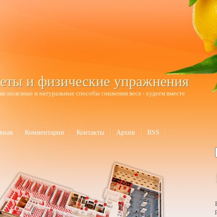
еты и физические упражнения
ко полезные и натуральные способы снижения веса - худеем вместе
вная
Комментарии
Контакты
Архив
RSS