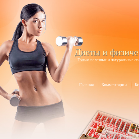
Диеты и физиче
Только полезные и натуральные сп
Главная
Комментарии
К