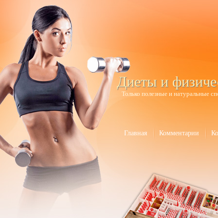
Диеты и физиче
Только полезные и натуральные сп
Главная
Комментарии
К