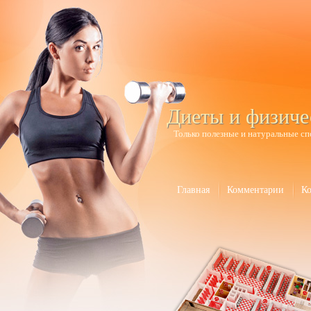
Диеты и физиче
Только полезные и натуральные сп
Главная
Комментарии
К